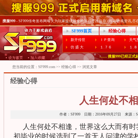
搜服999
- SF999传奇发布网每天为玩家提供最全的游戏开区信息 - 精彩游戏资讯,尽在SF
SF999首页
经验心得
新开传世
ＩＰ查询
天气
仿 盛 大
１.７６
１.
…… 偶尔打不开Www.SF99
…… 搜服999已经正式起用
您当前的位置：
SF999.com
>>
经验心得
>> 浏览文章
经验心得
人生何处不
作者：SF999 日期：2016年09月27日 来源
人生何处不相逢，世界这么大而有时
初毕业的时候选到了一首无人问津的学