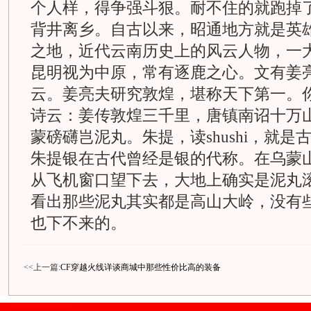
个人样，得争强斗狠。耐不住的就跑掉
背井离乡。自古以来，昭通地方就是英
之地，近代云南历史上的风云人物，一
昆明视为中原，常有逐鹿之心。文有姜
云。姜亮夫研究敦煌，堪称天下第一。
诗云：姜传敦煌三千里，唐镇南诏十万
蒙磅礴岂泥丸。朱提，读shushi，就
朱提银在古代曾经是银的代称。在乌蒙
从飞机窗口望下去，大地上确实是泥丸
看出那些泥丸其实都是高山大岭，没有
也下不来的。
<<上一篇:
CF穿越火线详谈商城中那些性价比高的装备