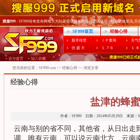
搜服999
- SF999传奇发布网每天为玩家提供最全的游戏开区信息 - 精彩游戏资讯,尽在SF
SF999首页
经验心得
新开传世
ＩＰ查询
天气
仿 盛 大
１.７６
１.
…… 偶尔打不开Www.SF99
…… 搜服999已经正式起用
您当前的位置：
SF999.com
>>
经验心得
>> 浏览文章
经验心得
盐津的蜂
作者：SF999 日期：2014年05月29日 来源
云南与别的省不同，其他省，从日出走
调。唯有云南，可以说云南北方、云南