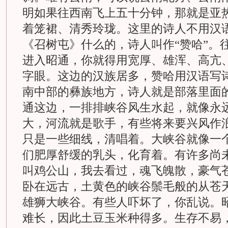
明如果往西南飞上五十分钟，那就是亚
着笼裙、清秀玲珑。这里的诗人不用汉
《召树屯》什么的，诗人叫作“赞哈”。
进入昭通，你就得用宽厚、雄浑、高亢
字眼。这边的汉族居多，赞哈用汉语写
南中部的彝族地方，诗人就是部落里面
通这边，一排排峡谷风生水起，就像永
大，河流就是歌手，有些将来要兴风作
只是一些细线，清唱着。大峡谷就像一
们肥厚舒缓的乳头，化育着。有许多尚
叫鸡公山，我去看过，魂飞魄散，豪气
卧在远古，土黄色的峡谷鬃毛般的从苍
雄狮大峡谷。有些人吓坏了，你乱说。
难长，因此土豆玉米种得多。生存不易